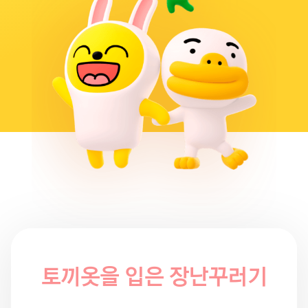
토끼옷을 입은 장난꾸러기