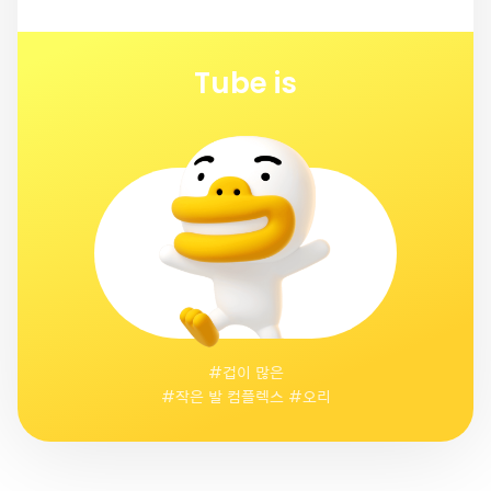
Tube is
#겁이 많은
#작은 발 컴플렉스 #오리