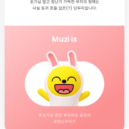
호기심 많고 장난기 가득한 무지의 정체는
사실 토끼 옷을 입은(?) 단무지입니다.
Muzi is
#호기심 많은 #귀여운 표정의
#장난꾸러기