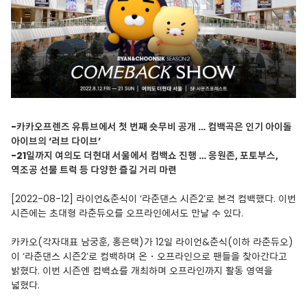
-
카카오프렌즈 유튜브에서 첫 번째 숏무비 공개 … 컴백곡은 인기 아이돌
아이브의 ‘러브 다이브’
-21
일까지 여의도 더현대 서울에서 컴백쇼 진행 … 응원존, 포토부스,
역조공 선물 트럭 등 다양한 즐길 거리 마련
[2022-08-12] 라이언&춘식이 ‘라춘댄스 시즌2’로 본격 컴백했다. 이번
시즌에는 초대형 라춘듀오를 오프라인에서도 만날 수 있다.
카카오(각자대표 남궁훈, 홍은택)가 12일 라이언&춘식(이하 라춘듀오)
이 ‘라춘댄스 시즌2’로 컴백하며 온・오프라인으로 팬들을 찾아간다고
밝혔다. 이번 시즌엔 컴백쇼를 개최하며 오프라인까지 활동 영역을
넓혔다.