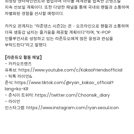
최정상 엔터테인먼트와 협업하며 아이돌 세계관을 접목한 콘텐츠를
지속 선보일 계획이다. 또한 다양한 채널을 통해 국내외 팬들과 소통하며
차별화된 경험을 선사할 예정이다.
카카오 관계자는 “라춘댄스 시즌2는 온・오프라인으로 팬들과 소통하며
더욱 생동감 넘치는 즐거움을 제공할 계획이다”라며, “K-POP
인플루언서로 성장하고 있는 라춘듀오에게 많은 응원과 관심을
부탁드린다”라고 말했다.
[
라춘듀오 활동 채널]
- 카카오프렌즈
유튜브:
https://www.youtube.com/c/KakaoFriendsofficial
- 틱톡 라이언&
춘식:
https://www.tiktok.com/@ryan_kakao_official?
lang=ko-KR
- 춘식이 트위터:
https://twitter.com/Choonsik_diary
- 라이언
인스타그램:
https://www.instagram.com/ryan.seoul.icon