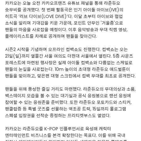
카카오는 오늘 오전 카카오프렌즈 유튜브 채널을 통해 라춘듀오
숏무비를 공개했다. 첫 번째 활동곡은 인기 아이돌 아이브(IVE)의
히트곡 ‘러브 다이브(LOVE DIVE)’다. 이달 초부터 아이브와 협업
소식을 알리며 기대감을 키운 가운데, 포인트 안무인 '거울춤'으로
팬들의 마음을 사로잡을 예정이다. 이후 음악방송과 무대 직캠 영상,
플레이리스트를 차례로 공개하며 팬들을 찾아간다.
시즌2 시작을 기념하며 오프라인 컴백쇼도 진행한다. 컴백쇼는 오는
21일(일)까지 열흘간 서울 여의도 더현대 서울에서 열린다. 5층 사운즈
포레스트에 마련된 행사장은 실제 아이돌 컴백쇼와 다름없는 스케일로
팬들의 눈길을 사로잡는다. 10m 높이의 초대형 라춘듀오 애드벌룬이
팬들을 맞이하고, 맞은편 대형 스크린에서 컴백 무대를 최초로 공개한다.
팬들을 위해 풍성한 즐길 거리도 마련했다. 라춘듀오의 무대의상과 소품,
백스테이지 모습을 볼 수 있는 대기실과 공식 응원봉으로 랜선 응원에
참여할 수 있는 응원존을 준비했다. 또한 라춘듀오 포토카드와 스티커,
팬클럽증 등 특별 굿즈를 선물하는 역조공 트럭, 15일까지 홀로그램
스페셜 입장권을 선착순 증정하는 프리티켓부스도 열었다.
카카오는 라춘듀오를 K-POP 인플루언서로 육성해 캐릭터
엔터테인먼트 비즈니스를 본격 확장한다는 목표다. 이를 위해 국내