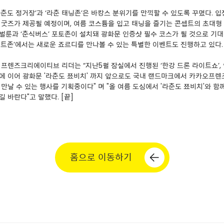
라춘도 정거장’과 ‘라춘 태닝존’은 바캉스 분위기를 만끽할 수 있도록 꾸몄다. 
 굿즈가 제공될 예정이며, 여름 코스튬을 입고 태닝을 즐기는 콘셉트의 초대형
벌룬과 ‘춘식버스’ 포토존이 설치돼 광화문 인증샷 필수 코스가 될 것으로 기대
벤트존’에서는 새로운 죠르디를 만나볼 수 있는 특별한 이벤트도 진행하고 있다.
 프렌즈크리에이티브 리더는 “지난5월 잠실에서 진행된 ‘한강 드론 라이트쇼’,
에 이어 광화문 '라춘도 쬬비치' 까지 앞으로도 국내 랜드마크에서 카카오프렌즈
만날 수 있는 행사를 기획중이다" 며 "올 여름 도심에서 '라춘도 쬬비치'와 함
 바란다"고 말했다. [끝]
arrow
홈으로 이동하기