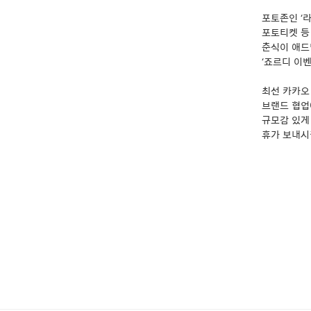
포토존인 ‘
포토티켓 등
춘식이 애드
‘죠르디 이
최선 카카오
브랜드 협업
규모감 있게 
휴가 보내시길