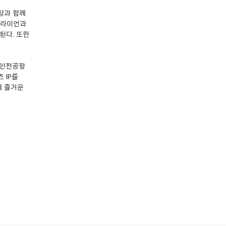
입장과 함께
 라이언과
된다. 또한
 인천공항
 IP를
께 즐거운