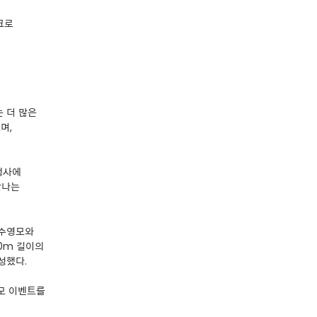
크로
 더 많은
며,
행사에
만나는
 수영모와
0m 길이의
성했다.
응모 이벤트를