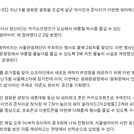
08-02) 지난 5월 광화문 광장을 뜨겁게 달군 라이언과 춘식이가 이번엔 워터파
이사 정신아)는 카카오프렌즈가 도심에서 여름철 피서를 즐길 수 있는
울썸머비치’ 에 참여했다고 2일 밝혔다.
울썸머비치는 서울관광재단이 주최하는 행사로 올해 2회차를 맞았다. 이번 행사는
문광장에서 여름철 물놀이를 즐길 수 있도록 2배 커진 물놀이 시설로 개장했으
지 운영된다.
름 휴가철을 맞아 오프라인에서 새로운 캐릭터 IP경험을 제공하기 위해 이번 
지난 5월 서울페스타에 참가한데 이어, 이번에는 광화문광장에서 ‘광화문에서 
 섬’이라는 주제로 ‘라춘도 쬬비치’ 공간을 기획했다.
안 광화문 광장의 세종대왕 동상 뒤 워터파크 존은 카카오프렌즈로 꾸며진다.
라이언과 춘식이로 장식된 약 7.5m 높이의 워터 슬라이드(미끄럼틀) 2개와 4
을 중심으로, 포토존과 이벤트존을 마련해 다채롭게 행사를 즐길 수 있도록 구
은 매일 오후 1시부터 8시까지 총 5회에 나눠 진행되며, 서울썸머비치 사전 
장권을 받은 자를 제외하고는 현장에서 선착순으로 입장할 수 있다.